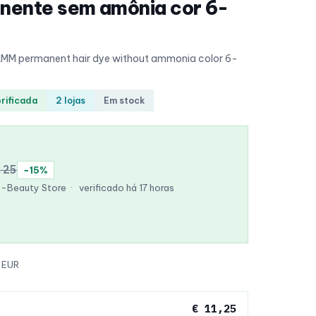
anente sem amônia cor 6-
AMM permanent hair dye without ammonia color 6-
erificada
2 lojas
Em stock
,25
−15%
K-Beauty Store
·
verificado há 17 horas
 EUR
€ 11,25