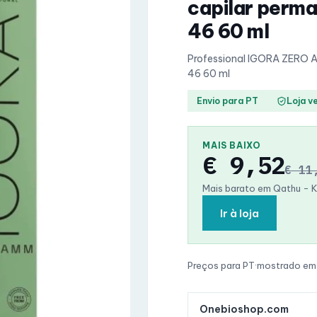
capilar perm
46 60 ml
Professional IGORA ZERO 
46 60 ml
Envio para PT
Loja v
MAIS BAIXO
€ 9,52
€ 11
Mais barato em Qathu - 
Ir à loja
Preços para PT
·
mostrado em
Onebioshop.com