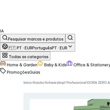
IA
Pesquisar marcas e produtos
🇵🇹 PT · EUR
Português
PT · EUR
Todas as categorias
Home & Garden
Baby & Kids
Office & Stationer
Promoções
Guias
Início
›
Snacks
›
Schwarzkopf Professional IGORA ZERO AM