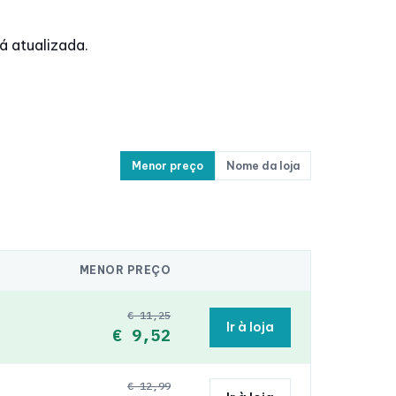
á atualizada.
Menor preço
Nome da loja
MENOR PREÇO
€ 11,25
Ir à loja
€ 9,52
€ 12,99