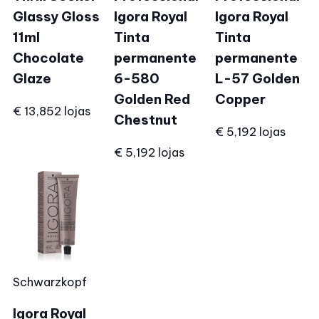
Glassy Gloss
Igora Royal
Igora Royal
11ml
Tinta
Tinta
Chocolate
permanente
permanente
Glaze
6-580
L-57 Golden
Golden Red
Copper
€ 13,85
2 lojas
Chestnut
€ 5,19
2 lojas
€ 5,19
2 lojas
Schwarzkopf
Igora Royal