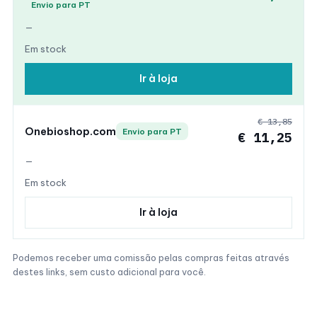
Envio para PT
—
Em stock
Ir à loja
€ 13,85
Onebioshop.com
Envio para PT
€ 11,25
—
Em stock
Ir à loja
Podemos receber uma comissão pelas compras feitas através
destes links, sem custo adicional para você.