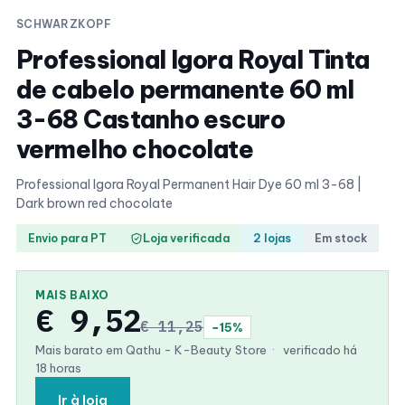
SCHWARZKOPF
Professional Igora Royal Tinta
de cabelo permanente 60 ml
3-68 Castanho escuro
vermelho chocolate
Professional Igora Royal Permanent Hair Dye 60 ml 3-68 |
Dark brown red chocolate
Envio para PT
Loja verificada
2 lojas
Em stock
MAIS BAIXO
€ 9,52
€ 11,25
−15%
Mais barato em Qathu - K-Beauty Store
·
verificado há
18 horas
Ir à loja