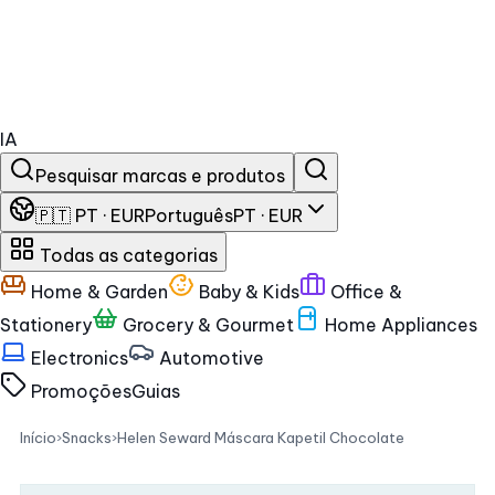
IA
Pesquisar marcas e produtos
🇵🇹 PT · EUR
Português
PT · EUR
Todas as categorias
Home & Garden
Baby & Kids
Office &
Stationery
Grocery & Gourmet
Home Appliances
Electronics
Automotive
Promoções
Guias
Início
›
Snacks
›
Helen Seward Máscara Kapetil Chocolate