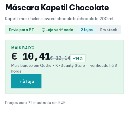
Máscara Kapetil Chocolate
Kapetil mask helen seward chocolate/chocolate 200 ml
Envio para PT
Loja verificada
2 lojas
Em stock
MAIS BAIXO
€ 10,41
€ 12,14
−14%
Mais barato em Qathu - K-Beauty Store
·
verificado há 8
horas
Ir à loja
Preços para PT
·
mostrado em EUR