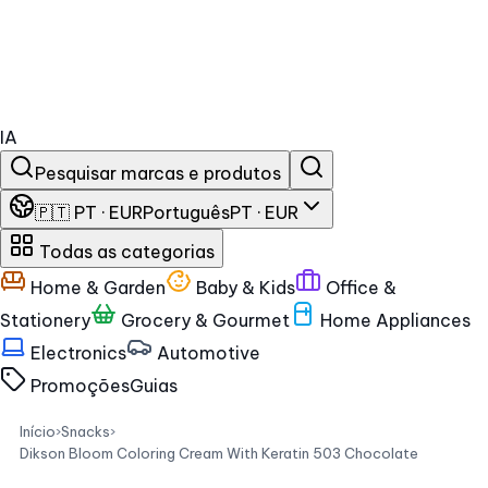
IA
Pesquisar marcas e produtos
🇵🇹 PT · EUR
Português
PT · EUR
Todas as categorias
Home & Garden
Baby & Kids
Office &
Stationery
Grocery & Gourmet
Home Appliances
Electronics
Automotive
Promoções
Guias
Início
›
Snacks
›
Dikson Bloom Coloring Cream With Keratin 503 Chocolate