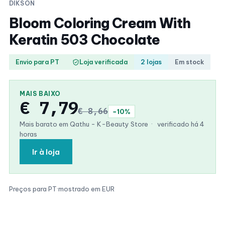
DIKSON
Bloom Coloring Cream With
Keratin 503 Chocolate
Envio para PT
Loja verificada
2 lojas
Em stock
MAIS BAIXO
€ 7,79
€ 8,66
−10%
Mais barato em Qathu - K-Beauty Store
·
verificado há 4
horas
Ir à loja
Preços para PT
·
mostrado em EUR