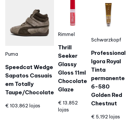
Rimmel
Schwarzkopf
Thrill
Professional
Puma
Seeker
Igora Royal
Glassy
Speedcat Wedge
Tinta
Gloss 11ml
Sapatos Casuais
permanente
Chocolate
em Totally
6-580
Glaze
Taupe/Chocolate
Golden Red
€ 13,85
2
Chestnut
€ 103,86
2 lojas
lojas
€ 5,19
2 lojas