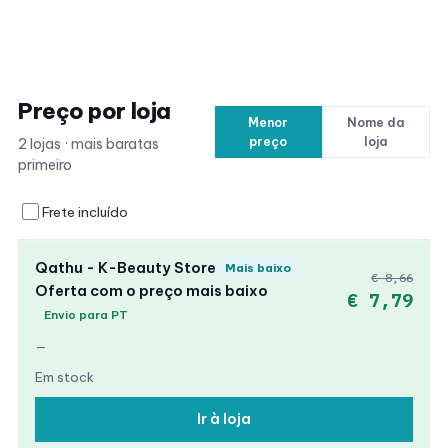
Preço por loja
Menor
Nome da
preço
loja
2 lojas · mais baratas
primeiro
Frete incluído
Qathu - K-Beauty Store
Mais baixo
€ 8,66
Oferta com o preço mais baixo
€ 7,79
Envio para PT
—
Em stock
Ir à loja