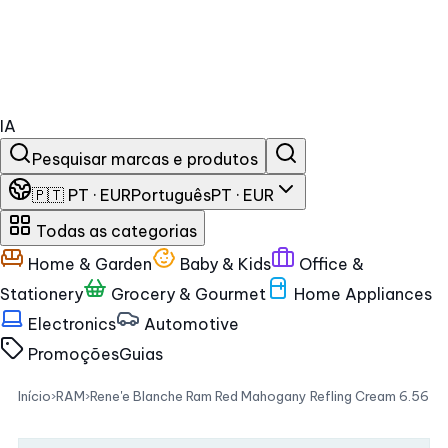
IA
Pesquisar marcas e produtos
🇵🇹 PT · EUR
Português
PT · EUR
Todas as categorias
Home & Garden
Baby & Kids
Office &
Stationery
Grocery & Gourmet
Home Appliances
Electronics
Automotive
Promoções
Guias
Início
›
RAM
›
Rene'e Blanche Ram Red Mahogany Refling Cream 6.56