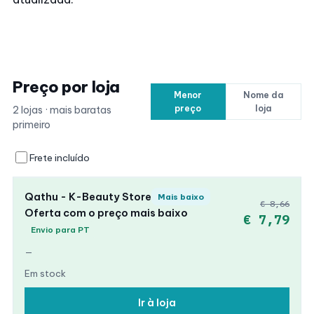
Preço por loja
Menor
Nome da
preço
loja
2 lojas · mais baratas
primeiro
Frete incluído
Qathu - K-Beauty Store
Mais baixo
€ 8,66
Oferta com o preço mais baixo
€ 7,79
Envio para PT
—
Em stock
Ir à loja