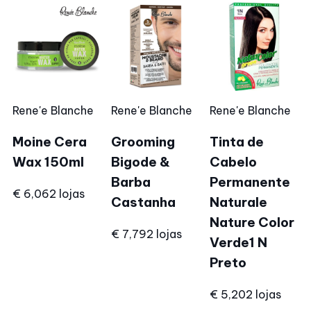
Rene'e Blanche
Rene'e Blanche
Rene'e Blanche
Moine Cera
Grooming
Tinta de
Wax 150ml
Bigode &
Cabelo
Barba
Permanente
€ 6,06
2 lojas
Castanha
Naturale
Nature Color
€ 7,79
2 lojas
Verde1 N
Preto
€ 5,20
2 lojas