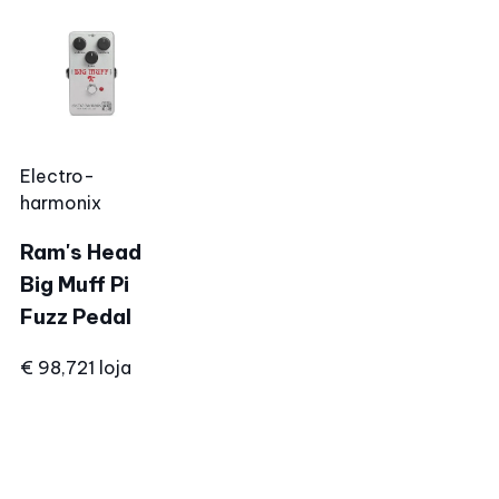
Electro-
harmonix
Ram's Head
Big Muff Pi
Fuzz Pedal
€ 98,72
1 loja