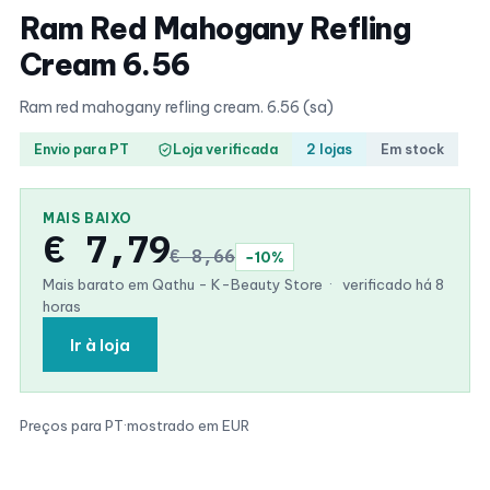
Ram Red Mahogany Refling
Cream 6.56
Ram red mahogany refling cream. 6.56 (sa)
Envio para PT
Loja verificada
2 lojas
Em stock
MAIS BAIXO
€ 7,79
€ 8,66
−10%
Mais barato em Qathu - K-Beauty Store
·
verificado há 8
horas
Ir à loja
Preços para PT
·
mostrado em EUR