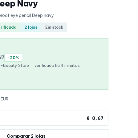
Deep Navy
roof eye pencil Deep navy
erificada
2 lojas
Em stock
67
−20%
K-Beauty Store
·
verificado há 4 minutos
 EUR
€ 8,67
Comparar 2 lojas