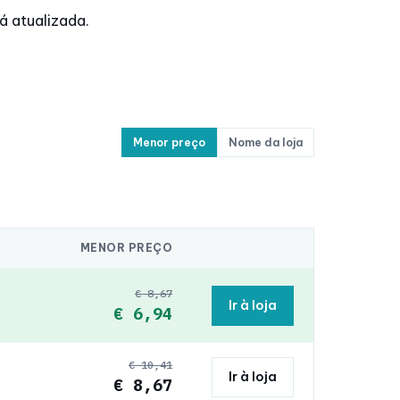
á atualizada.
Menor preço
Nome da loja
MENOR PREÇO
€ 8,67
Ir à loja
€ 6,94
€ 10,41
Ir à loja
€ 8,67