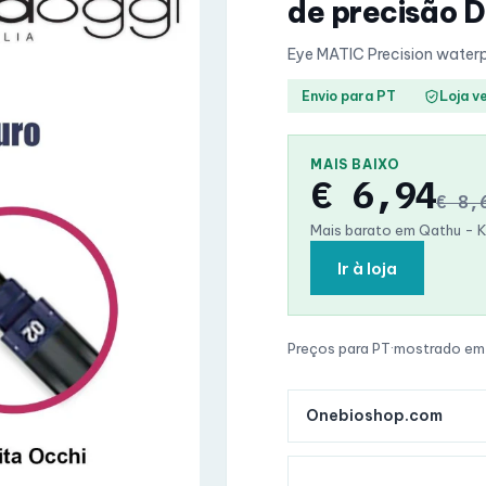
de precisão 
Eye MATIC Precision waterp
Envio para PT
Loja v
MAIS BAIXO
€ 6,94
€ 8,
Mais barato em Qathu - 
Ir à loja
Preços para PT
·
mostrado em
Onebioshop.com