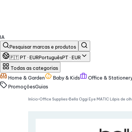
IA
Pesquisar marcas e produtos
🇵🇹 PT · EUR
Português
PT · EUR
Todas as categorias
Home & Garden
Baby & Kids
Office & Stationer
Promoções
Guias
Início
›
Office Supplies
›
Bella Oggi Eye MATIC Lápis de ol