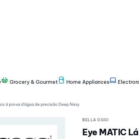
y
Grocery & Gourmet
Home Appliances
Electron
hos à prova d'água de precisão Deep Navy
BELLA OGGI
Eye MATIC Láp