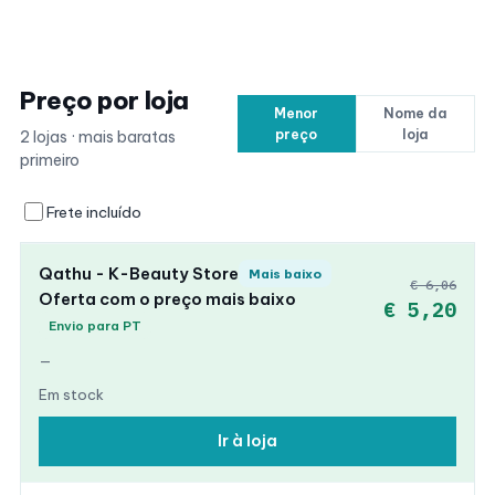
Preço por loja
Menor
Nome da
preço
loja
2 lojas · mais baratas
primeiro
Frete incluído
Qathu - K-Beauty Store
Mais baixo
€ 6,06
Oferta com o preço mais baixo
€ 5,20
Envio para PT
—
Em stock
Ir à loja