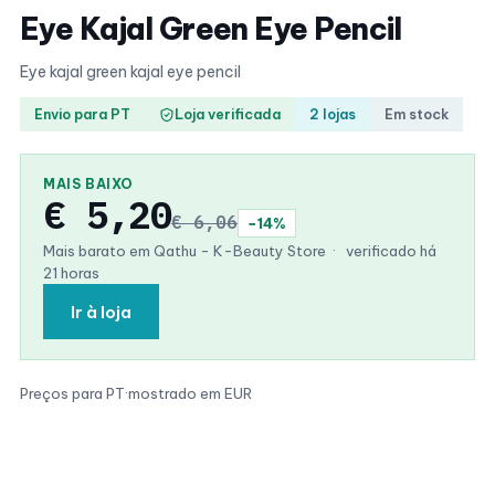
Eye Kajal Green Eye Pencil
Eye kajal green kajal eye pencil
Envio para PT
Loja verificada
2 lojas
Em stock
MAIS BAIXO
€ 5,20
€ 6,06
−14%
Mais barato em Qathu - K-Beauty Store
·
verificado há
21 horas
Ir à loja
Preços para PT
·
mostrado em EUR