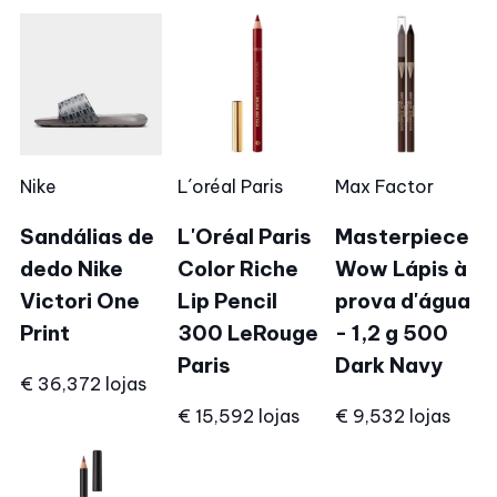
Nike
L´oréal Paris
Max Factor
Sandálias de
L'Oréal Paris
Masterpiece
dedo Nike
Color Riche
Wow Lápis à
Victori One
Lip Pencil
prova d'água
Print
300 LeRouge
- 1,2 g 500
Paris
Dark Navy
€ 36,37
2 lojas
€ 15,59
2 lojas
€ 9,53
2 lojas