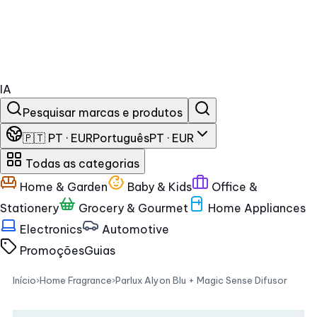
IA
Pesquisar marcas e produtos
🇵🇹 PT · EUR
Português
PT · EUR
Todas as categorias
Home & Garden
Baby & Kids
Office &
Stationery
Grocery & Gourmet
Home Appliances
Electronics
Automotive
Promoções
Guias
Início
›
Home Fragrance
›
Parlux Alyon Blu + Magic Sense Difusor