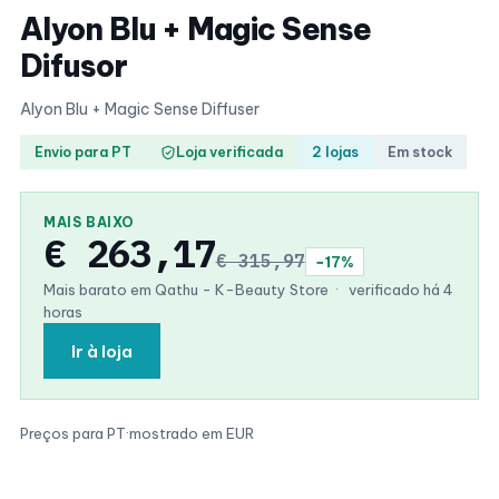
Alyon Blu + Magic Sense
Difusor
Alyon Blu + Magic Sense Diffuser
Envio para PT
Loja verificada
2 lojas
Em stock
MAIS BAIXO
€ 263,17
€ 315,97
−17%
Mais barato em Qathu - K-Beauty Store
·
verificado há 4
horas
Ir à loja
Preços para PT
·
mostrado em EUR