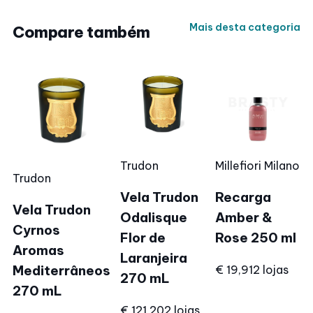
Mais desta categoria
Compare também
Trudon
Millefiori Milano
Trudon
Vela Trudon
Recarga
Vela Trudon
Odalisque
Amber &
Cyrnos
Flor de
Rose 250 ml
Aromas
Laranjeira
Mediterrâneos
€ 19,91
2 lojas
270 mL
270 mL
€ 121,20
2 lojas