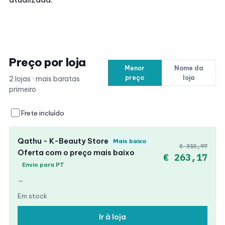
Preço por loja
Menor
Nome da
preço
loja
2 lojas · mais baratas
primeiro
Frete incluído
Qathu - K-Beauty Store
Mais baixo
€ 315,97
Oferta com o preço mais baixo
€ 263,17
Envio para PT
—
Em stock
Ir à loja