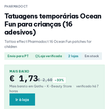
PHARMADOCT
Tatuagens temporárias Ocean
Fun para crianças (16
adesivos)
Tattoo effect Pharmadoct 16 Ocean Fun patches for
children
Envio para PT
Loja verificada
2 lojas
Em stock
MAIS BAIXO
€ 1,73
€ 2,60
−33%
Mais barato em Qathu - K-Beauty Store
·
verificado há 7
horas
Ir à loja