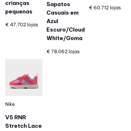
crianças
Sapatos
€ 60,71
2 lojas
pequenas
Casuais em
Azul
€ 47,70
2 lojas
Escuro/Cloud
White/Goma
€ 78,06
2 lojas
Nike
V5 RNR
Stretch Lace