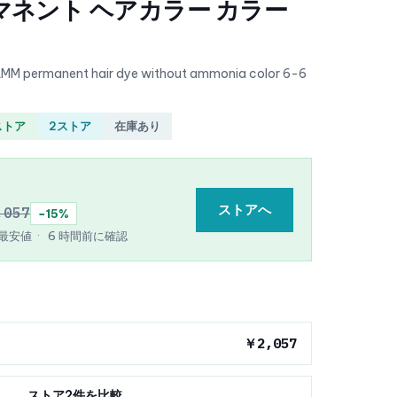
マネント ヘアカラー カラー
AMM permanent hair dye without ammonia color 6-6
ストア
2ストア
在庫あり
ストアへ
,057
−15%
e 最安値
·
6 時間前に確認
￥2,057
ストア2件を比較