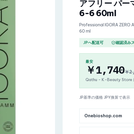
アフリー パー
6-6 60ml
Professional IGORA ZERO 
60 ml
JPへ配送可
確認済み
最安
￥1,740
￥2
Qathu - K-Beauty Stor
JP基準の価格
·
JPY換算で表示
Onebioshop.com