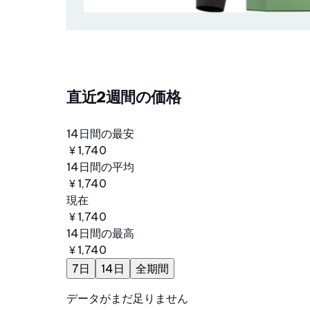
直近2週間の価格
14日間の最安
￥1,740
14日間の平均
￥1,740
現在
￥1,740
14日間の最高
￥1,740
7日
14日
全期間
データがまだ足りません