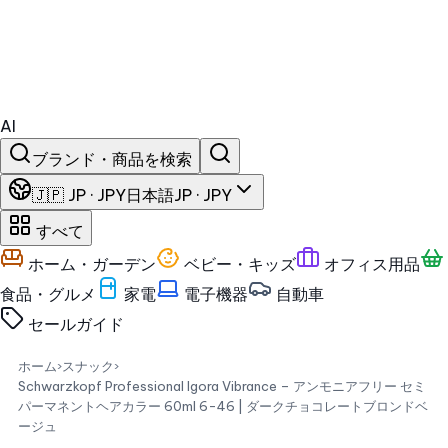
AI
ブランド・商品を検索
🇯🇵 JP · JPY
日本語
JP · JPY
すべて
ホーム・ガーデン
ベビー・キッズ
オフィス用品
食品・グルメ
家電
電子機器
自動車
セール
ガイド
ホーム
›
スナック
›
Schwarzkopf Professional Igora Vibrance – アンモニアフリー セミ
パーマネントヘアカラー 60ml 6-46 | ダークチョコレートブロンドベ
ージュ