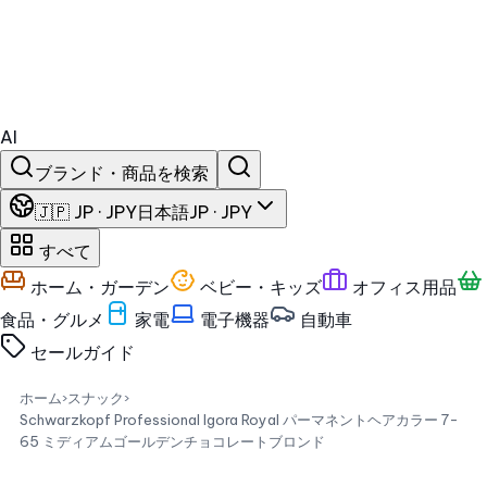
AI
ブランド・商品を検索
🇯🇵 JP · JPY
日本語
JP · JPY
すべて
ホーム・ガーデン
ベビー・キッズ
オフィス用品
食品・グルメ
家電
電子機器
自動車
セール
ガイド
ホーム
›
スナック
›
Schwarzkopf Professional Igora Royal パーマネントヘアカラー 7-
65 ミディアムゴールデンチョコレートブロンド