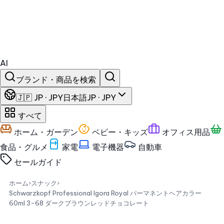
AI
ブランド・商品を検索
🇯🇵 JP · JPY
日本語
JP · JPY
すべて
ホーム・ガーデン
ベビー・キッズ
オフィス用品
食品・グルメ
家電
電子機器
自動車
セール
ガイド
ホーム
›
スナック
›
Schwarzkopf Professional Igora Royal パーマネントヘアカラー
60ml 3-68 ダークブラウンレッドチョコレート