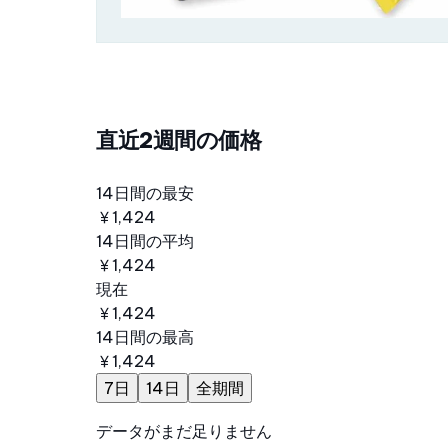
直近2週間の価格
14日間の最安
￥1,424
14日間の平均
￥1,424
現在
￥1,424
14日間の最高
￥1,424
7日
14日
全期間
データがまだ足りません