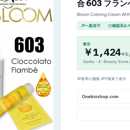
合 603 フラ
Bloom Coloring Cream With
JPへ配送可
確認済み
最安
￥1,424
￥1
Qathu - K-Beauty Stor
JP基準の価格
·
JPY換算で表示
Onebioshop.com