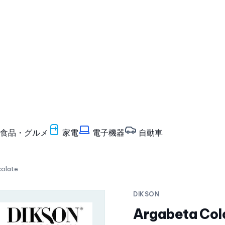
食品・グルメ
家電
電子機器
自動車
colate
DIKSON
Argabeta Colo