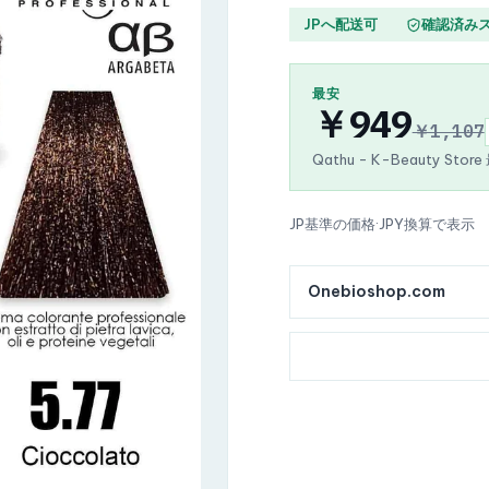
JPへ配送可
確認済み
最安
￥949
￥1,107
Qathu - K-Beauty Stor
JP基準の価格
·
JPY換算で表示
Onebioshop.com