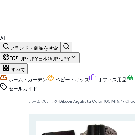
AI
ブランド・商品を検索
🇯🇵 JP · JPY
日本語
JP · JPY
すべて
ホーム・ガーデン
ベビー・キッズ
オフィス用品
セール
ガイド
ホーム
›
スナック
›
Dikson Argabeta Color 100 Ml 5.77 Cho