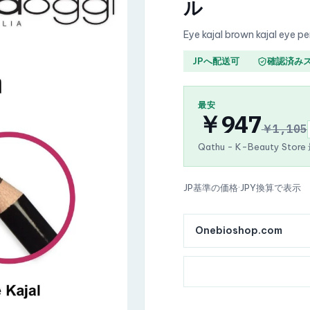
ル
Eye kajal brown kajal eye pe
JPへ配送可
確認済み
最安
￥947
￥1,105
Qathu - K-Beauty Stor
JP基準の価格
·
JPY換算で表示
Onebioshop.com