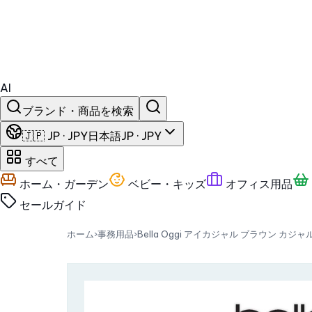
AI
ブランド・商品を検索
🇯🇵 JP · JPY
日本語
JP · JPY
すべて
ホーム・ガーデン
ベビー・キッズ
オフィス用品
セール
ガイド
ホーム
›
事務用品
›
Bella Oggi アイカジャル ブラウン カ