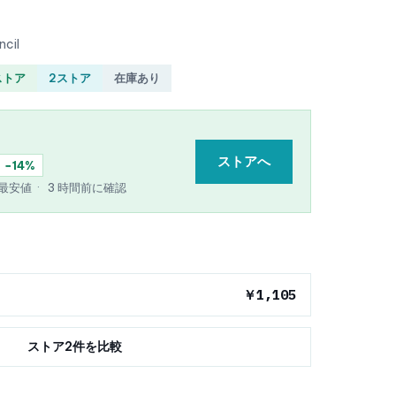
ncil
ストア
2ストア
在庫あり
ストアへ
−14%
e 最安値
·
3 時間前に確認
￥1,105
ストア2件を比較