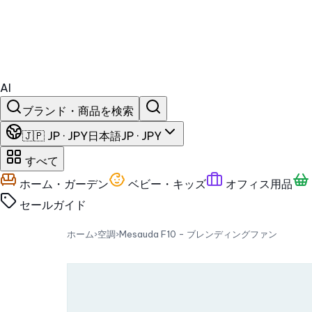
AI
ブランド・商品を検索
🇯🇵 JP · JPY
日本語
JP · JPY
すべて
ホーム・ガーデン
ベビー・キッズ
オフィス用品
セール
ガイド
ホーム
›
空調
›
Mesauda F10 - ブレンディングファン