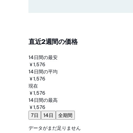
直近2週間の価格
14日間の最安
￥1,576
14日間の平均
￥1,576
現在
￥1,576
14日間の最高
￥1,576
7日
14日
全期間
データがまだ足りません