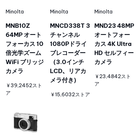
Minolta
Minolta
Minolta
MNB10Z
MNCD338T 3
MND23 48MP
64MP オート
チャンネル
オートフォー
フォーカス 10
1080Pドライ
カス 4K Ultra
倍光学ズーム
ブレコーダー
HD セルフィー
WiFi ブリッジ
（3.0インチ
カメラ
カメラ
LCD、リアカ
￥23,484
2スト
メラ付き）
ア
￥39,245
2スト
ア
￥15,603
2ストア