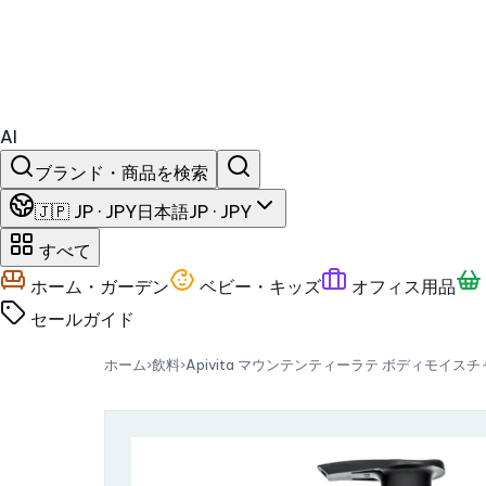
AI
ブランド・商品を検索
🇯🇵 JP · JPY
日本語
JP · JPY
すべて
ホーム・ガーデン
ベビー・キッズ
オフィス用品
セール
ガイド
ホーム
›
飲料
›
Apivita マウンテンティーラテ ボディモイ