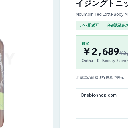
イジングトニ
Mountain Tea Latte Body Mo
JPへ配送可
確認済み
最安
￥2,689
￥3
Qathu - K-Beauty Stor
JP基準の価格
·
JPY換算で表示
Onebioshop.com