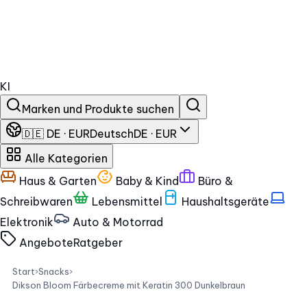
KI
Marken und Produkte suchen
🇩🇪 DE · EUR
Deutsch
DE · EUR
Alle Kategorien
Haus & Garten
Baby & Kind
Büro &
Schreibwaren
Lebensmittel
Haushaltsgeräte
Elektronik
Auto & Motorrad
Angebote
Ratgeber
Start
›
Snacks
›
Dikson Bloom Färbecreme mit Keratin 300 Dunkelbraun