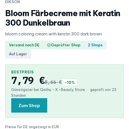
DIKSON
Bloom Färbecreme mit Keratin
300 Dunkelbraun
bloom coloring cream with keratin 300 dark brown
Versand nach DE
Geprüfter Shop
2 Shops
Auf Lager
BESTPREIS
7,79 €
8,66 €
−10%
Günstigster bei Qathu - K-Beauty Store
·
geprüft vor 23
Stunden
Zum Shop
Preise für DE
·
angezeigt in EUR