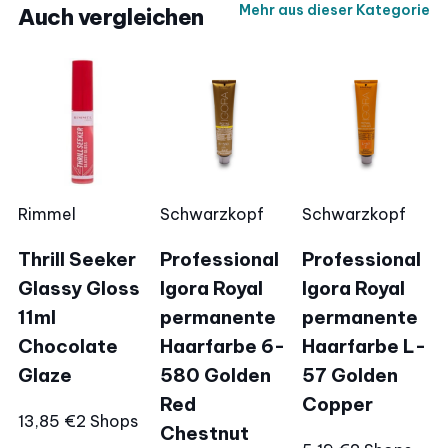
Mehr aus dieser Kategorie
Auch vergleichen
Rimmel
Schwarzkopf
Schwarzkopf
Thrill Seeker
Professional
Professional
Glassy Gloss
Igora Royal
Igora Royal
11ml
permanente
permanente
Chocolate
Haarfarbe 6-
Haarfarbe L-
Glaze
580 Golden
57 Golden
Red
Copper
13,85 €
2 Shops
Chestnut