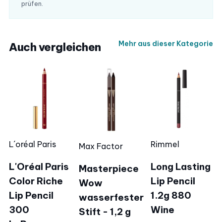
prüfen.
Mehr aus dieser Kategorie
Auch vergleichen
L´oréal Paris
Rimmel
Max Factor
L'Oréal Paris
Long Lasting
Masterpiece
Color Riche
Lip Pencil
Wow
Lip Pencil
1.2g 880
wasserfester
300
Wine
Stift - 1,2 g