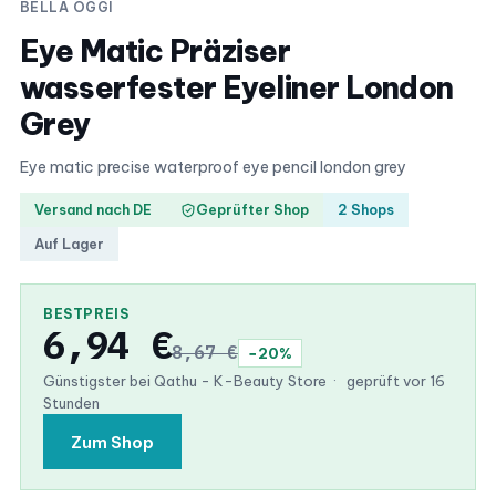
BELLA OGGI
Eye Matic Präziser
wasserfester Eyeliner London
Grey
Eye matic precise waterproof eye pencil london grey
Versand nach DE
Geprüfter Shop
2 Shops
Auf Lager
BESTPREIS
6,94 €
8,67 €
−20%
Günstigster bei Qathu - K-Beauty Store
·
geprüft vor 16
Stunden
Zum Shop