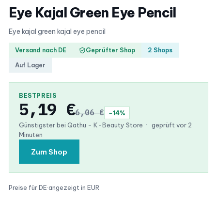
Eye Kajal Green Eye Pencil
Eye kajal green kajal eye pencil
Versand nach DE
Geprüfter Shop
2 Shops
Auf Lager
BESTPREIS
5,19 €
6,06 €
−14%
Günstigster bei Qathu - K-Beauty Store
·
geprüft vor 2
Minuten
Zum Shop
Preise für DE
·
angezeigt in EUR