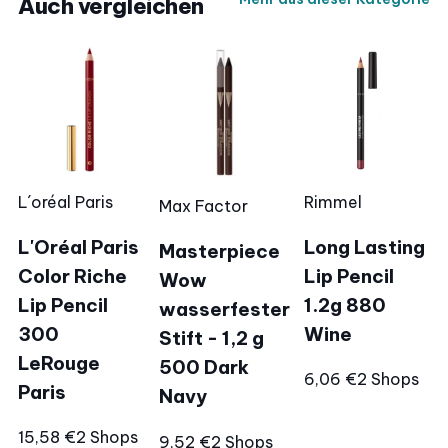
Auch vergleichen
L´oréal Paris
Rimmel
Max Factor
L'Oréal Paris
Long Lasting
Masterpiece
Color Riche
Lip Pencil
Wow
Lip Pencil
1.2g 880
wasserfester
300
Wine
Stift - 1,2 g
LeRouge
500 Dark
6,06 €
2 Shops
Paris
Navy
15,58 €
2 Shops
9,52 €
2 Shops