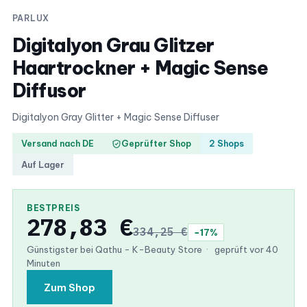
PARLUX
Digitalyon Grau Glitzer
Haartrockner + Magic Sense
Diffusor
Digitalyon Gray Glitter + Magic Sense Diffuser
Versand nach DE
Geprüfter Shop
2 Shops
Auf Lager
BESTPREIS
278,83 €
334,25 €
−17%
Günstigster bei Qathu - K-Beauty Store
·
geprüft vor 40
Minuten
Zum Shop