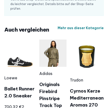
du leichter vergleichst. Details bitte auf der Shop-Seite
prüfen.
Mehr aus dieser Kategorie
Auch vergleichen
Adidas
Loewe
Trudon
Originals
Ballet Runner
Cyrnos Kerze
Firebird
2.0 Sneaker
Mediterranean
Pinstripe
Aromas 270
Track Top
700,32 €
2