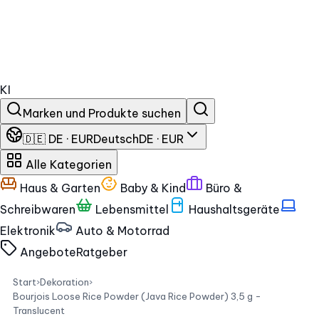
KI
Marken und Produkte suchen
🇩🇪 DE · EUR
Deutsch
DE · EUR
Alle Kategorien
Haus & Garten
Baby & Kind
Büro &
Schreibwaren
Lebensmittel
Haushaltsgeräte
Elektronik
Auto & Motorrad
Angebote
Ratgeber
Start
›
Dekoration
›
Bourjois Loose Rice Powder (Java Rice Powder) 3,5 g -
Translucent