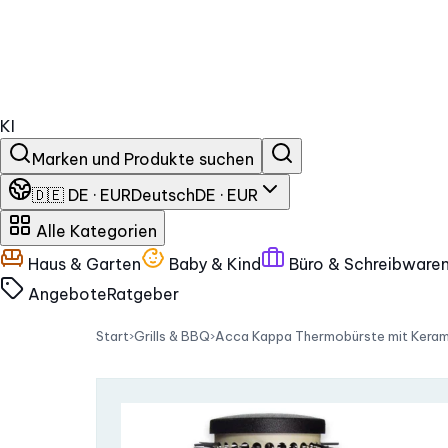
KI
Marken und Produkte suchen
🇩🇪 DE · EUR
Deutsch
DE · EUR
Alle Kategorien
Haus & Garten
Baby & Kind
Büro & Schreibware
Angebote
Ratgeber
Start
›
Grills & BBQ
›
Acca Kappa Thermobürste mit Kerami