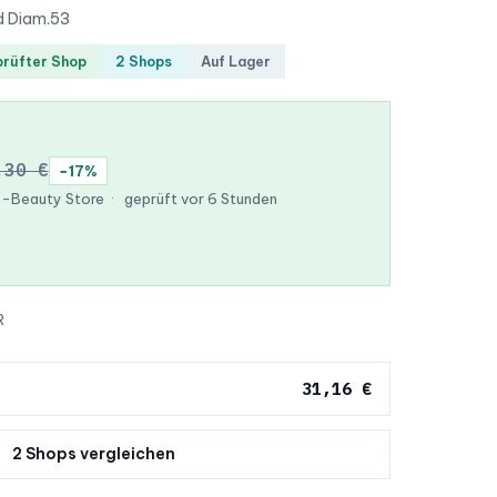
d Diam.53
rüfter Shop
2 Shops
Auf Lager
,30 €
−17%
 K-Beauty Store
·
geprüft vor 6 Stunden
R
31,16 €
2 Shops vergleichen