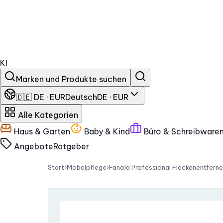
KI
Marken und Produkte suchen
🇩🇪 DE · EUR
Deutsch
DE · EUR
Alle Kategorien
Haus & Garten
Baby & Kind
Büro & Schreibware
Angebote
Ratgeber
Start
›
Möbelpflege
›
Fanola Professional Fleckenentferne