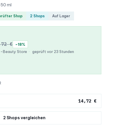
150 ml
rüfter Shop
2 Shops
Auf Lager
,72 €
−18%
 K-Beauty Store
·
geprüft vor 23 Stunden
R
14,72 €
2 Shops vergleichen