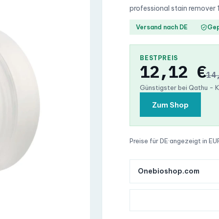
professional stain remover 
Versand nach DE
Gep
BESTPREIS
12,12 €
14
Günstigster bei Qathu -
Zum Shop
Preise für DE
·
angezeigt in EU
Onebioshop.com