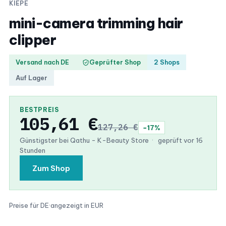
KIEPE
mini-camera trimming hair
clipper
Versand nach DE
Geprüfter Shop
2 Shops
Auf Lager
BESTPREIS
105,61 €
127,26 €
−17%
Günstigster bei Qathu - K-Beauty Store
·
geprüft vor 16
Stunden
Zum Shop
Preise für DE
·
angezeigt in EUR