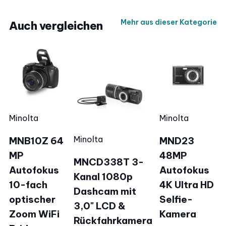
Mehr aus dieser Kategorie
Auch vergleichen
Minolta
Minolta
Minolta
MNB10Z 64
MND23
MP
48MP
MNCD338T 3-
Autofokus
Autofokus
Kanal 1080p
10-fach
4K Ultra HD
Dashcam mit
optischer
Selfie-
3,0" LCD &
Zoom WiFi
Kamera
Rückfahrkamera