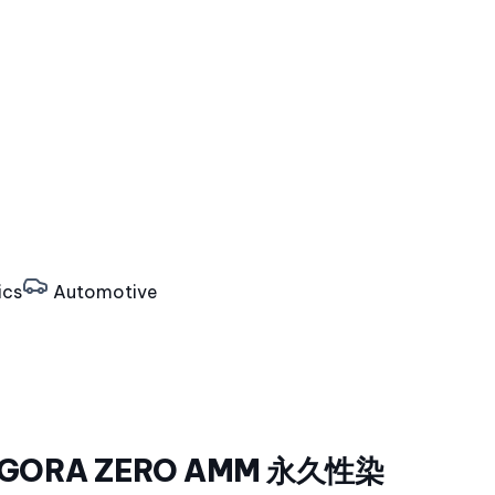
ics
Automotive
l IGORA ZERO AMM 永久性染