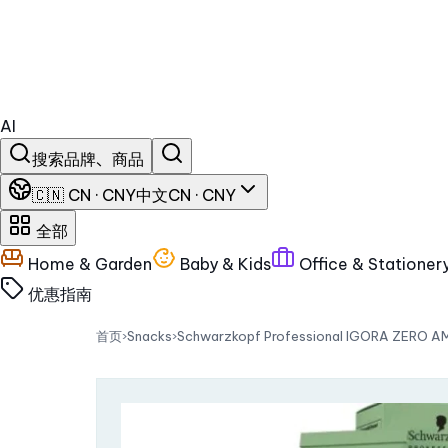
AI
搜索品牌、商品
🇨🇳 CN · CNY
中文
CN · CNY
全部
Home & Garden
Baby & Kids
Office & Stationer
优惠
指南
首页
›
Snacks
›
Schwarzkopf Professional IGORA ZE