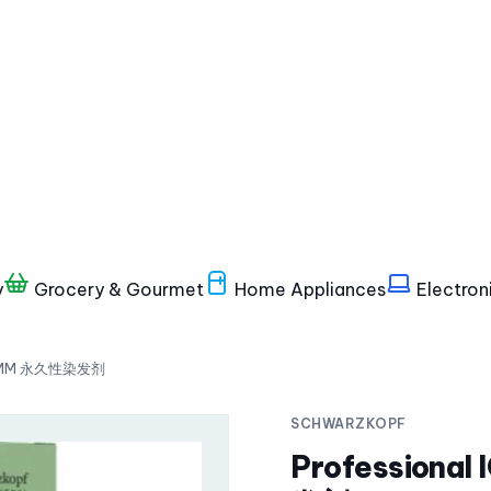
y
Grocery & Gourmet
Home Appliances
Electron
RO AMM 永久性染发剂
SCHWARZKOPF
Professiona