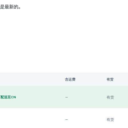
是最新的。
含运费
有货
—
有货
可配送至CN
—
有货