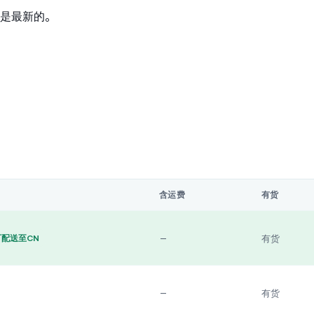
是最新的。
含运费
有货
—
有货
可配送至CN
—
有货