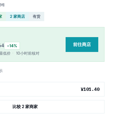
 Ml
家
2 家商店
有货
前往商店
64
−14%
e 最低价
·
10小时前核对
示
¥101.40
比较 2 家商家