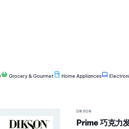
y
Grocery & Gourmet
Home Appliances
Electron
DIKSON
Prime 巧克力