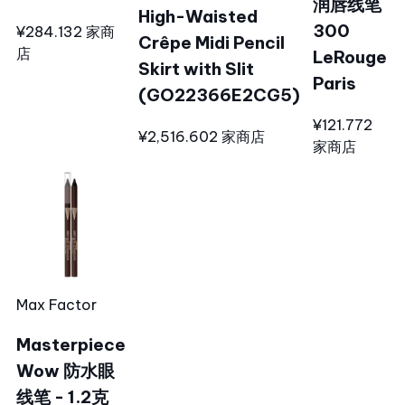
润唇线笔
High-Waisted
300
¥284.13
2 家商
Crêpe Midi Pencil
店
LeRouge
Skirt with Slit
Paris
(GO22366E2CG5)
¥121.77
2
¥2,516.60
2 家商店
家商店
Max Factor
Masterpiece
Wow 防水眼
线笔 - 1.2克