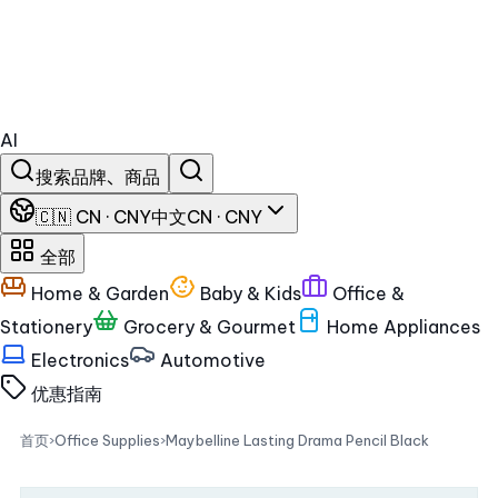
AI
搜索品牌、商品
🇨🇳 CN · CNY
中文
CN · CNY
全部
Home & Garden
Baby & Kids
Office &
Stationery
Grocery & Gourmet
Home Appliances
Electronics
Automotive
优惠
指南
首页
›
Office Supplies
›
Maybelline Lasting Drama Pencil Black