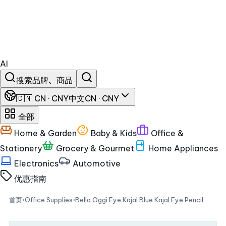
AI
搜索品牌、商品
🇨🇳 CN · CNY
中文
CN · CNY
全部
Home & Garden
Baby & Kids
Office &
Stationery
Grocery & Gourmet
Home Appliances
Electronics
Automotive
优惠
指南
首页
›
Office Supplies
›
Bella Oggi Eye Kajal Blue Kajal Eye Pencil