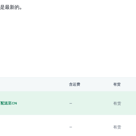
是最新的。
含运费
有货
—
有货
可配送至CN
—
有货