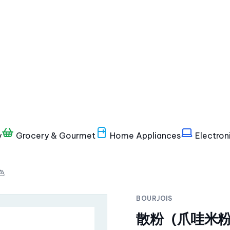
y
Grocery & Gourmet
Home Appliances
Electron
色
BOURJOIS
散粉（爪哇米粉）