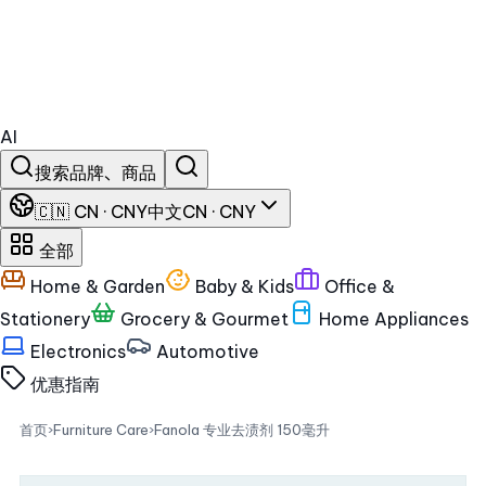
AI
搜索品牌、商品
🇨🇳 CN · CNY
中文
CN · CNY
全部
Home & Garden
Baby & Kids
Office &
Stationery
Grocery & Gourmet
Home Appliances
Electronics
Automotive
优惠
指南
首页
›
Furniture Care
›
Fanola 专业去渍剂 150毫升