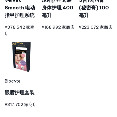
Velvet
压缩护理套装
3合1去污膏
Smooth 电动
身体护理 400
(秘密膏) 100
指甲护理系统
毫升
毫升
¥378.54
2 家商
¥168.99
2 家商店
¥223.07
2 家商店
店
Biocyte
眼唇护理套装
¥317.70
2 家商店