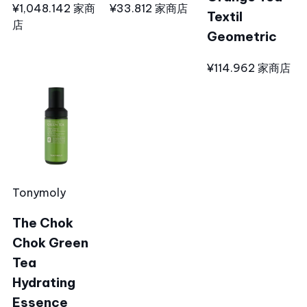
¥1,048.14
2 家商
¥33.81
2 家商店
Textil
店
Geometric
¥114.96
2 家商店
Tonymoly
The Chok
Chok Green
Tea
Hydrating
Essence