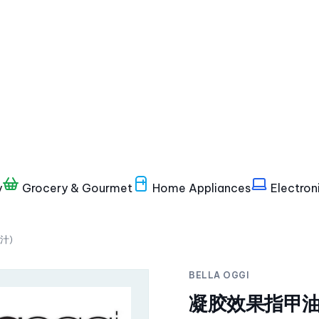
y
Grocery & Gourmet
Home Appliances
Electron
白汁）
BELLA OGGI
凝胶效果指甲