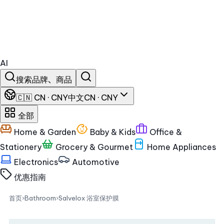
AI
搜索品牌、商品
🇨🇳 CN · CNY
中文
CN · CNY
全部
Home & Garden
Baby & Kids
Office &
Stationery
Grocery & Gourmet
Home Appliances
Electronics
Automotive
优惠
指南
首页
›
Bathroom
›
Salvelox 浴室保护膜