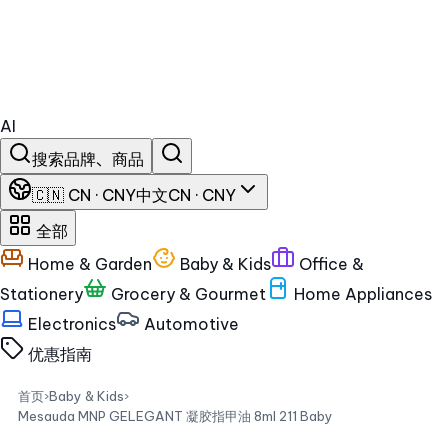
AI
搜索品牌、商品
🇨🇳 CN · CNY
中文
CN · CNY
全部
Home & Garden
Baby & Kids
Office &
Stationery
Grocery & Gourmet
Home Appliances
Electronics
Automotive
优惠
指南
首页
›
Baby & Kids
›
Mesauda MNP GELEGANT 凝胶指甲油 8ml 211 Baby