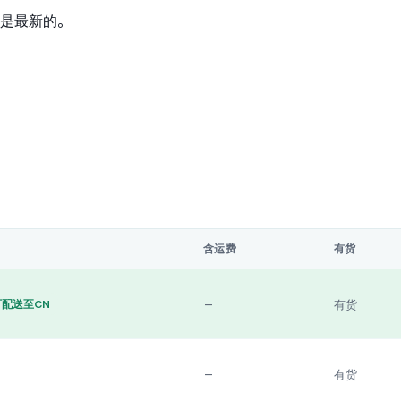
是最新的。
含运费
有货
—
有货
可配送至CN
—
有货