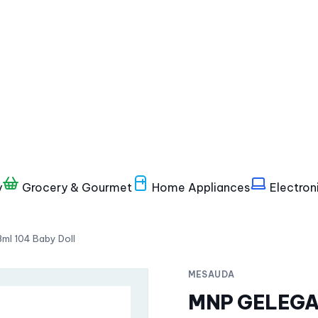
y
Grocery & Gourmet
Home Appliances
Electron
 104 Baby Doll
MESAUDA
MNP GELEGA