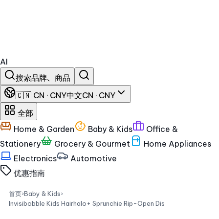
AI
搜索品牌、商品
🇨🇳 CN · CNY
中文
CN · CNY
全部
Home & Garden
Baby & Kids
Office &
Stationery
Grocery & Gourmet
Home Appliances
Electronics
Automotive
优惠
指南
首页
›
Baby & Kids
›
Invisibobble Kids Hairhalo+ Sprunchie Rip-Open Dis