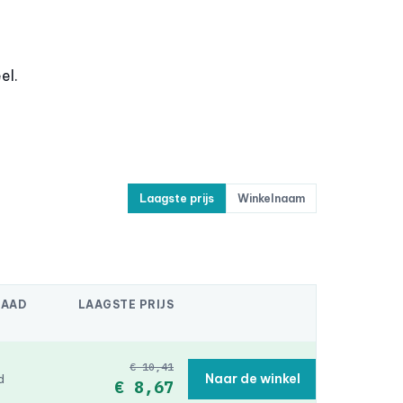
el.
Laagste prijs
Winkelnaam
RAAD
LAAGSTE PRIJS
€ 10,41
Naar de winkel
d
€ 8,67