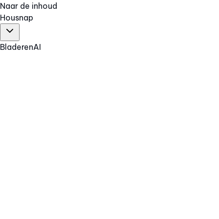
Naar de inhoud
Hous
nap
Bladeren
AI