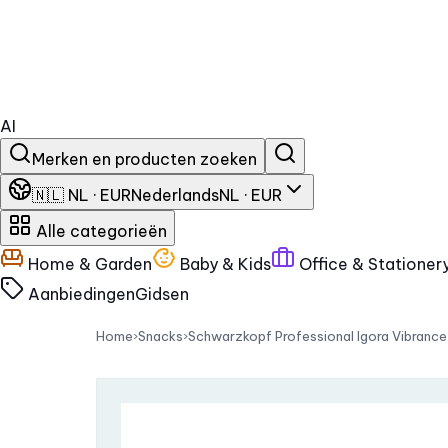
AI
Merken en producten zoeken
🇳🇱 NL · EUR
Nederlands
NL · EUR
Alle categorieën
Home & Garden
Baby & Kids
Office & Stationer
Aanbiedingen
Gidsen
Home
›
Snacks
›
Schwarzkopf Professional Igora Vibranc