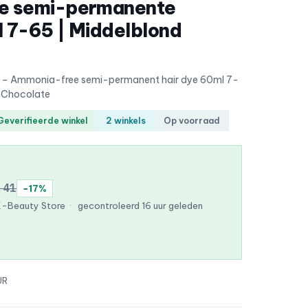
e semi-permanente
 7-65 | Middelblond
ce – Ammonia-free semi-permanent hair dye 60ml 7-
n Chocolate
Geverifieerde winkel
2 winkels
Op voorraad
,41
−17%
K-Beauty Store
·
gecontroleerd 16 uur geleden
UR