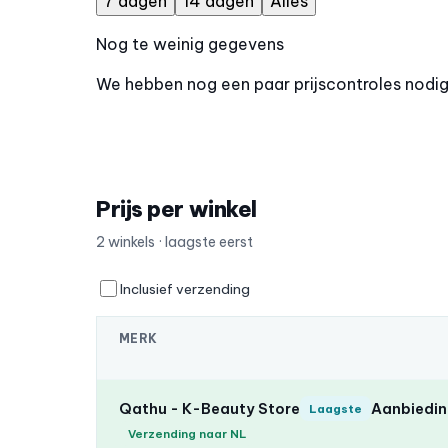
7 dagen
14 dagen
Alles
Nog te weinig gegevens
We hebben nog een paar prijscontroles nodig o
Prijs per winkel
2 winkels · laagste eerst
Inclusief verzending
MERK
Qathu - K-Beauty Store
Aanbieding
Laagste
Verzending naar NL