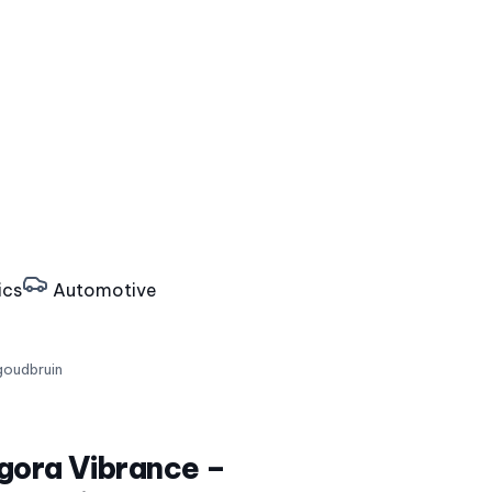
ics
Automotive
goudbruin
Igora Vibrance –