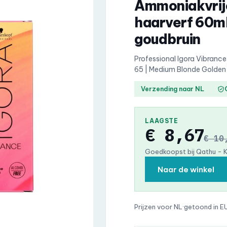
Ammoniakvrij
haarverf 60ml
goudbruin
Professional Igora Vibran
65 | Medium Blonde Golde
Verzending naar NL
LAAGSTE
€ 8,67
€ 10
Goedkoopst bij Qathu - 
Naar de winkel
Prijzen voor NL
·
getoond in E