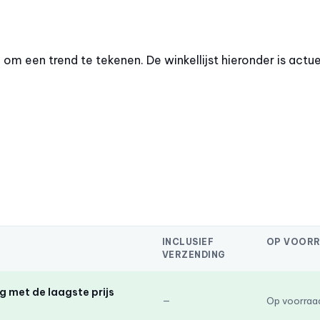
m een trend te tekenen. De winkellijst hieronder is actue
INCLUSIEF
OP VOOR
VERZENDING
 met de laagste prijs
—
Op voorraa