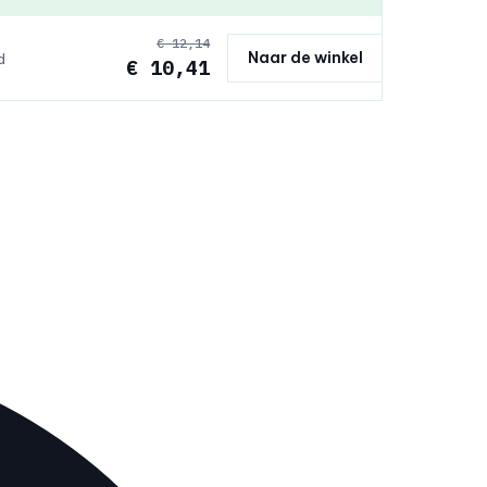
€ 12,14
Naar de winkel
d
€ 10,41