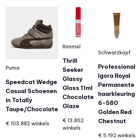
Rimmel
Schwarzkopf
Thrill
Professional
Puma
Seeker
Igora Royal
Glassy
Speedcat Wedge
Permanente
Gloss 11ml
Casual Schoenen
haarkleuring
Chocolate
in Totally
6-580
Glaze
Taupe/Chocolate
Golden Red
€ 13,85
2
Chestnut
€ 103,88
2 winkels
winkels
€ 5,19
2 winkels