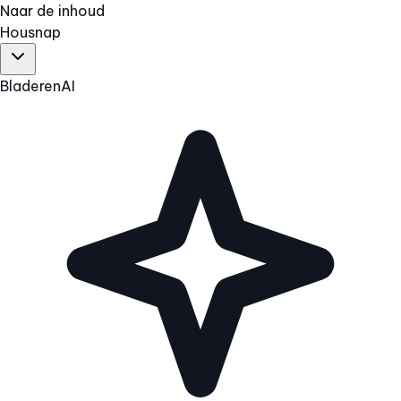
Naar de inhoud
Hous
nap
Bladeren
AI