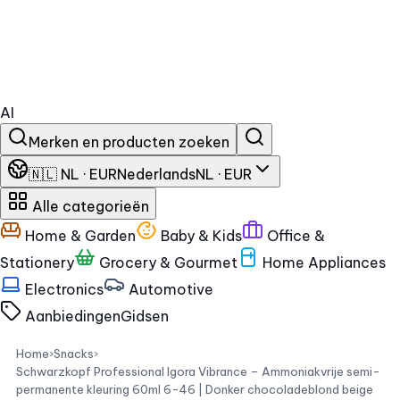
AI
Merken en producten zoeken
🇳🇱 NL · EUR
Nederlands
NL · EUR
Alle categorieën
Home & Garden
Baby & Kids
Office &
Stationery
Grocery & Gourmet
Home Appliances
Electronics
Automotive
Aanbiedingen
Gidsen
Home
›
Snacks
›
Schwarzkopf Professional Igora Vibrance – Ammoniakvrije semi-
permanente kleuring 60ml 6-46 | Donker chocoladeblond beige