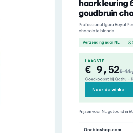
haarkleuring 
goudbruin ch
Professional Igora Royal P
chocolate blonde
Verzending naar NL
LAAGSTE
€ 9,52
€ 11
Goedkoopst bij Qathu - 
Naar de winkel
Prijzen voor NL
·
getoond in E
Onebioshop.com