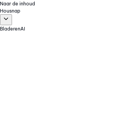
Naar de inhoud
Hous
nap
Bladeren
AI