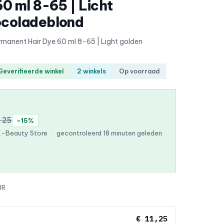
60 ml 8-65 | Licht
ocoladeblond
ermanent Hair Dye 60 ml 8-65 | Light golden
Geverifieerde winkel
2 winkels
Op voorraad
,25
−15%
K-Beauty Store
·
gecontroleerd 18 minuten geleden
UR
€ 11,25