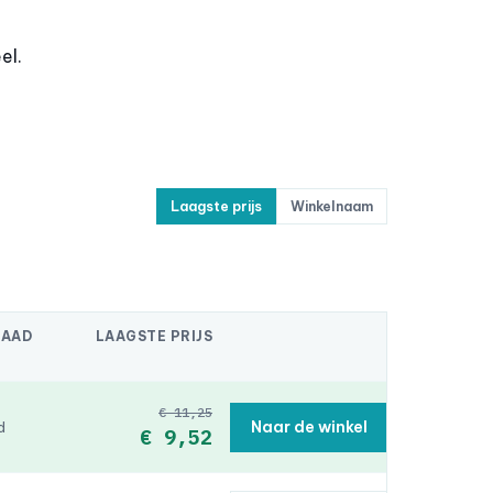
el.
Laagste prijs
Winkelnaam
RAAD
LAAGSTE PRIJS
€ 11,25
Naar de winkel
d
€ 9,52