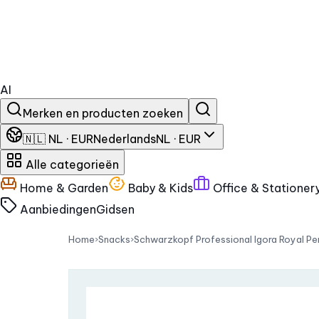
AI
Merken en producten zoeken
🇳🇱 NL · EUR
Nederlands
NL · EUR
Alle categorieën
Home & Garden
Baby & Kids
Office & Stationer
Aanbiedingen
Gidsen
Home
›
Snacks
›
Schwarzkopf Professional Igora Royal Pe