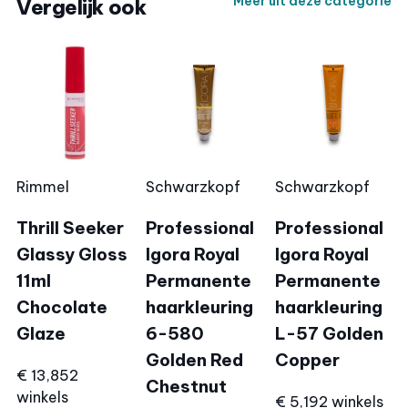
Meer uit deze categorie
Vergelijk ook
Rimmel
Schwarzkopf
Schwarzkopf
Thrill Seeker
Professional
Professional
Glassy Gloss
Igora Royal
Igora Royal
11ml
Permanente
Permanente
Chocolate
haarkleuring
haarkleuring
Glaze
6-580
L-57 Golden
Golden Red
Copper
€ 13,85
2
Chestnut
winkels
€ 5,19
2 winkels