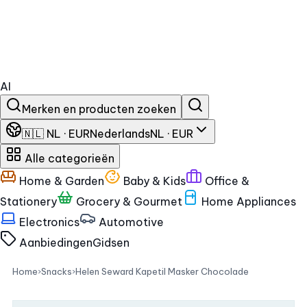
AI
Merken en producten zoeken
🇳🇱 NL · EUR
Nederlands
NL · EUR
Alle categorieën
Home & Garden
Baby & Kids
Office &
Stationery
Grocery & Gourmet
Home Appliances
Electronics
Automotive
Aanbiedingen
Gidsen
Home
›
Snacks
›
Helen Seward Kapetil Masker Chocolade