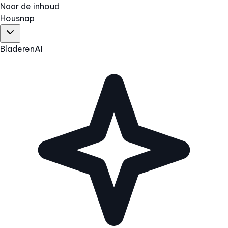
Naar de inhoud
Hous
nap
Bladeren
AI