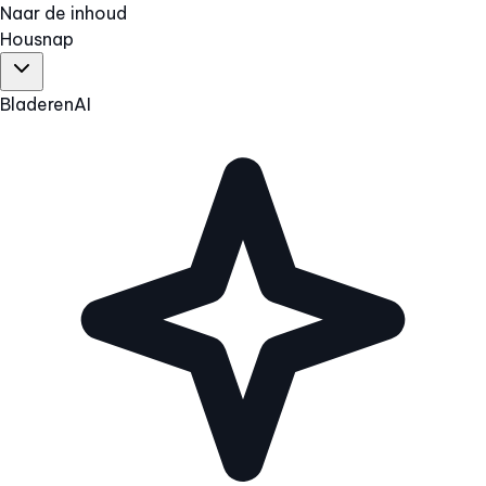
Naar de inhoud
Hous
nap
Bladeren
AI