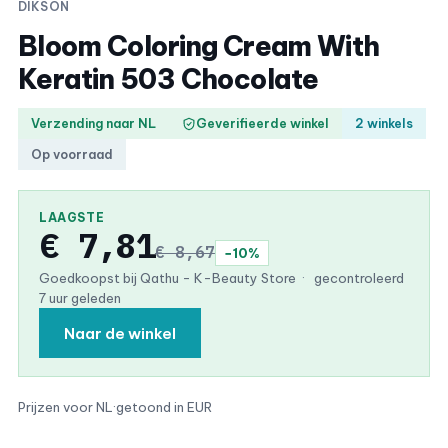
DIKSON
Bloom Coloring Cream With
Keratin 503 Chocolate
Verzending naar NL
Geverifieerde winkel
2 winkels
Op voorraad
LAAGSTE
€ 7,81
€ 8,67
−10%
Goedkoopst bij Qathu - K-Beauty Store
·
gecontroleerd
7 uur geleden
Naar de winkel
Prijzen voor NL
·
getoond in EUR