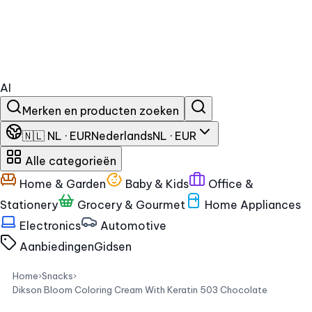
AI
Merken en producten zoeken
🇳🇱 NL · EUR
Nederlands
NL · EUR
Alle categorieën
Home & Garden
Baby & Kids
Office &
Stationery
Grocery & Gourmet
Home Appliances
Electronics
Automotive
Aanbiedingen
Gidsen
Home
›
Snacks
›
Dikson Bloom Coloring Cream With Keratin 503 Chocolate