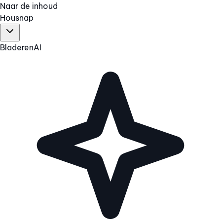
Naar de inhoud
Hous
nap
Bladeren
AI