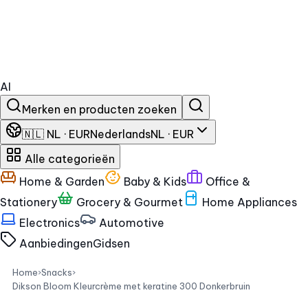
AI
Merken en producten zoeken
🇳🇱 NL · EUR
Nederlands
NL · EUR
Alle categorieën
Home & Garden
Baby & Kids
Office &
Stationery
Grocery & Gourmet
Home Appliances
Electronics
Automotive
Aanbiedingen
Gidsen
Home
›
Snacks
›
Dikson Bloom Kleurcrème met keratine 300 Donkerbruin