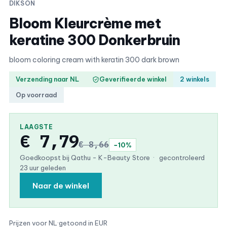
DIKSON
Bloom Kleurcrème met
keratine 300 Donkerbruin
bloom coloring cream with keratin 300 dark brown
Verzending naar NL
Geverifieerde winkel
2 winkels
Op voorraad
LAAGSTE
€ 7,79
€ 8,66
−10%
Goedkoopst bij Qathu - K-Beauty Store
·
gecontroleerd
23 uur geleden
Naar de winkel
Prijzen voor NL
·
getoond in EUR