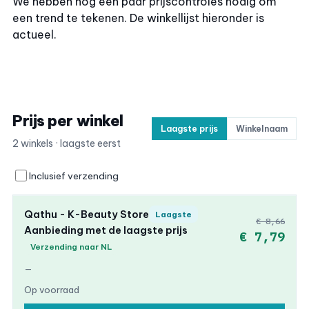
We hebben nog een paar prijscontroles nodig om
een trend te tekenen. De winkellijst hieronder is
actueel.
Prijs per winkel
Laagste prijs
Winkelnaam
2 winkels · laagste eerst
Inclusief verzending
Qathu - K-Beauty Store
Laagste
€ 8,66
Aanbieding met de laagste prijs
€ 7,79
Verzending naar NL
—
Op voorraad