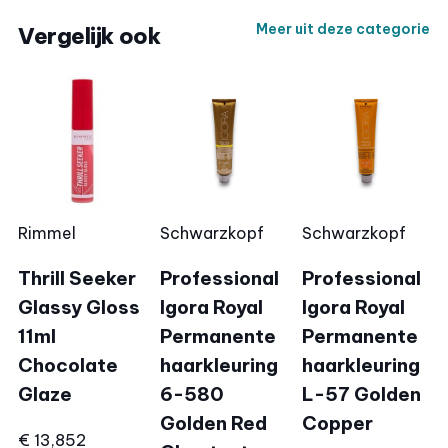
Meer uit deze categorie
Vergelijk ook
Rimmel
Schwarzkopf
Schwarzkopf
Thrill Seeker
Professional
Professional
Glassy Gloss
Igora Royal
Igora Royal
11ml
Permanente
Permanente
Chocolate
haarkleuring
haarkleuring
Glaze
6-580
L-57 Golden
Golden Red
Copper
€ 13,85
2