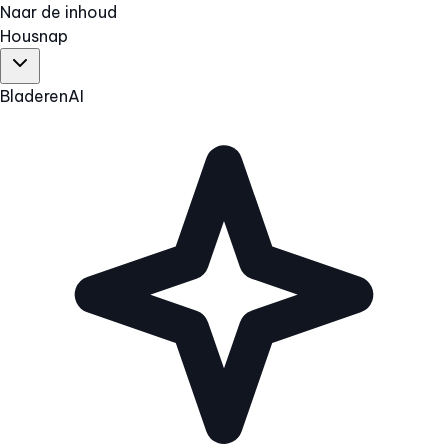
Naar de inhoud
Hous
nap
Bladeren
AI