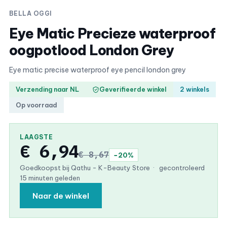
BELLA OGGI
Eye Matic Precieze waterproof
oogpotlood London Grey
Eye matic precise waterproof eye pencil london grey
Verzending naar NL
Geverifieerde winkel
2 winkels
Op voorraad
LAAGSTE
€ 6,94
€ 8,67
−20%
Goedkoopst bij Qathu - K-Beauty Store
·
gecontroleerd
15 minuten geleden
Naar de winkel