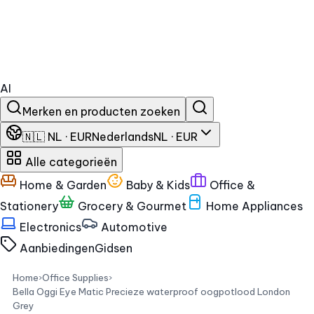
AI
Merken en producten zoeken
🇳🇱 NL · EUR
Nederlands
NL · EUR
Alle categorieën
Home & Garden
Baby & Kids
Office &
Stationery
Grocery & Gourmet
Home Appliances
Electronics
Automotive
Aanbiedingen
Gidsen
Home
›
Office Supplies
›
Bella Oggi Eye Matic Precieze waterproof oogpotlood London
Grey