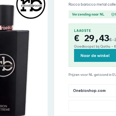
Rocco barocco metal collec
Verzending naar NL
LAAGSTE
€ 29,43
€ 
Goedkoopst bij Qathu - 
Naar de winkel
Prijzen voor NL
·
getoond in E
Onebioshop.com