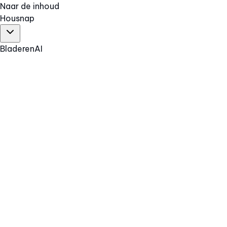
Naar de inhoud
Hous
nap
Bladeren
AI