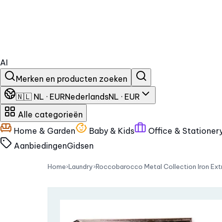
AI
Merken en producten zoeken
🇳🇱 NL · EUR
Nederlands
NL · EUR
Alle categorieën
Home & Garden
Baby & Kids
Office & Stationer
Aanbiedingen
Gidsen
Home
›
Laundry
›
Roccobarocco Metal Collection Iron Ex