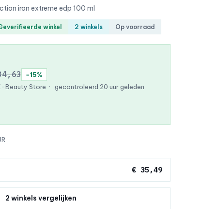
tion iron extreme edp 100 ml
Geverifieerde winkel
2 winkels
Op voorraad
34,63
−15%
K-Beauty Store
·
gecontroleerd 20 uur geleden
UR
€ 35,49
2 winkels vergelijken