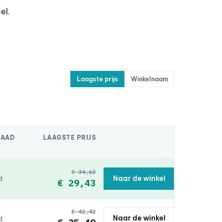
el.
Laagste prijs
Winkelnaam
RAAD
LAAGSTE PRIJS
€ 34,63
Naar de winkel
d
€ 29,43
€ 42,42
Naar de winkel
d