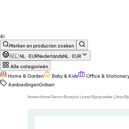
AI
Merken en producten zoeken
🇳🇱 NL · EUR
Nederlands
NL · EUR
Alle categorieën
Home & Garden
Baby & Kids
Office & Stationer
Aanbiedingen
Gidsen
Home
›
Home Decor
›
Bourjois Losse Rijstpoeder (Java Ri