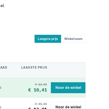
el.
Laagste prijs
Winkelnaam
RAAD
LAAGSTE PRIJS
€ 13,01
Naar de winkel
d
€ 10,41
€ 15,61
Naar de winkel
d