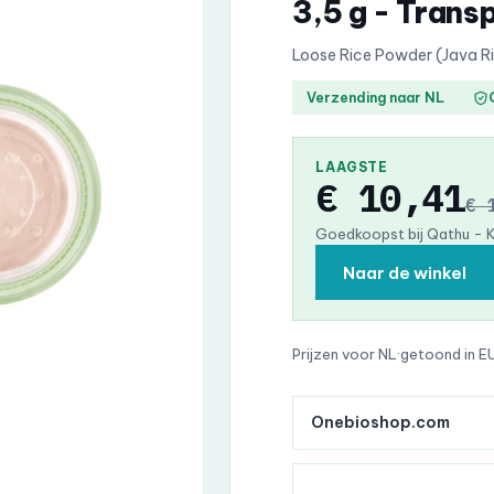
3,5 g - Trans
Loose Rice Powder (Java Ri
Verzending naar NL
LAAGSTE
€ 10,41
€ 
Goedkoopst bij Qathu - 
Naar de winkel
Prijzen voor NL
·
getoond in E
Onebioshop.com