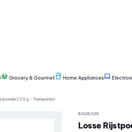
y
Grocery & Gourmet
Home Appliances
Electron
jstpoeder) 3,5 g - Transparant
BOURJOIS
Losse Rijstpo