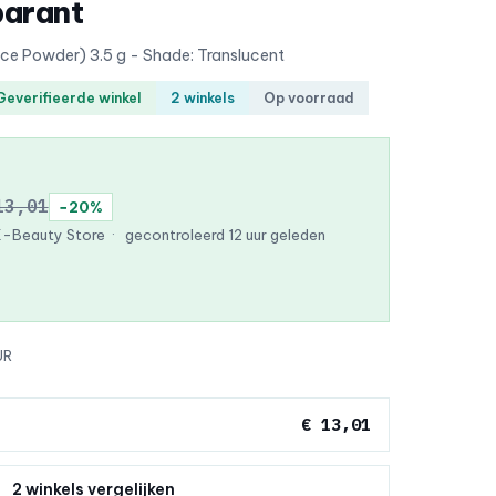
parant
ce Powder) 3.5 g - Shade: Translucent
Geverifieerde winkel
2 winkels
Op voorraad
13,01
−20%
K-Beauty Store
·
gecontroleerd 12 uur geleden
UR
€ 13,01
2 winkels vergelijken