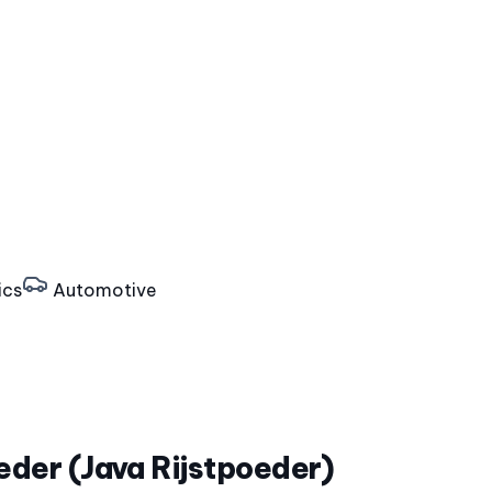
ics
Automotive
eder (Java Rijstpoeder)