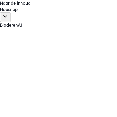
Naar de inhoud
Hous
nap
Bladeren
AI