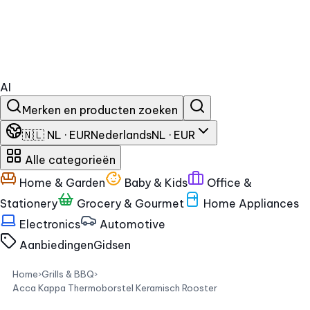
AI
Merken en producten zoeken
🇳🇱 NL · EUR
Nederlands
NL · EUR
Alle categorieën
Home & Garden
Baby & Kids
Office &
Stationery
Grocery & Gourmet
Home Appliances
Electronics
Automotive
Aanbiedingen
Gidsen
Home
›
Grills & BBQ
›
Acca Kappa Thermoborstel Keramisch Rooster