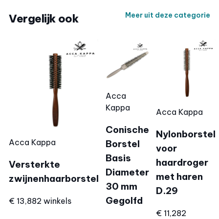
Meer uit deze categorie
Vergelijk ook
Acca
Kappa
Acca Kappa
Conische
Nylonborstel
Acca Kappa
Borstel
voor
Basis
haardroger
Versterkte
Diameter
met haren
zwijnenhaarborstel
30 mm
D.29
Gegolfd
€ 13,88
2 winkels
€ 11,28
2