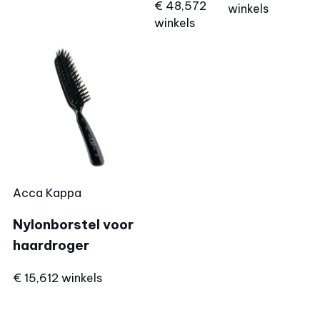
€ 48,57
2
winkels
winkels
Acca Kappa
Nylonborstel voor
haardroger
€ 15,61
2 winkels