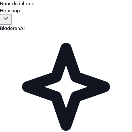
Naar de inhoud
Hous
nap
Bladeren
AI