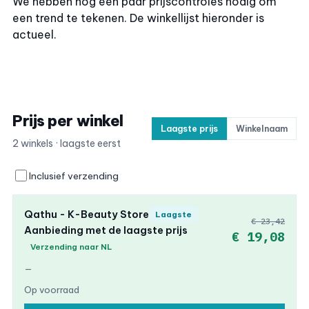
We hebben nog een paar prijscontroles nodig om
een trend te tekenen. De winkellijst hieronder is
actueel.
Prijs per winkel
Laagste prijs
Winkelnaam
2 winkels · laagste eerst
Inclusief verzending
Qathu - K-Beauty Store
Laagste
€ 23,42
Aanbieding met de laagste prijs
€ 19,08
Verzending naar NL
—
Op voorraad