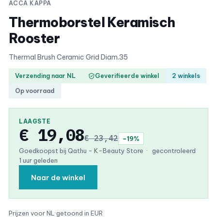
ACCA KAPPA
Thermoborstel Keramisch
Rooster
Thermal Brush Ceramic Grid Diam.35
Verzending naar NL
Geverifieerde winkel
2 winkels
Op voorraad
LAAGSTE
€ 19,08
€ 23,42
−19%
Goedkoopst bij Qathu - K-Beauty Store
·
gecontroleerd
1 uur geleden
Naar de winkel
Prijzen voor NL
·
getoond in EUR