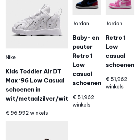
Jordan
Jordan
Baby- en
Retro 1
peuter
Low
Retro 1
casual
Nike
Low
schoenen
Kids Toddler Air DT
casual
€ 51,96
2
Max ‘96 Low Casual
schoenen
winkels
schoenen in
€ 51,96
2
wit/metaalzilver/wit
winkels
€ 96,99
2 winkels