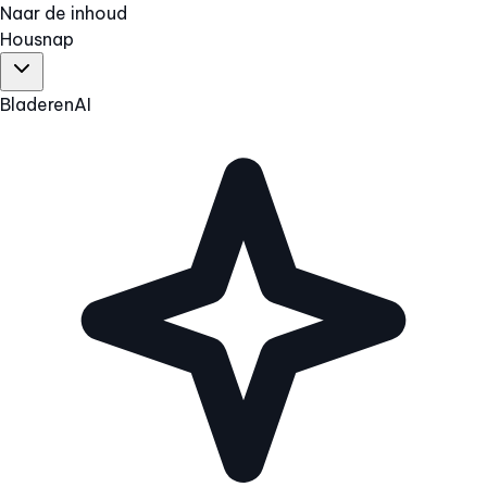
Naar de inhoud
Hous
nap
Bladeren
AI