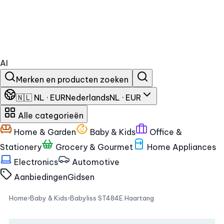
AI
Merken en producten zoeken
🇳🇱 NL · EUR
Nederlands
NL · EUR
Alle categorieën
Home & Garden
Baby & Kids
Office &
Stationery
Grocery & Gourmet
Home Appliances
Electronics
Automotive
Aanbiedingen
Gidsen
Home
›
Baby & Kids
›
Babyliss ST484E Haartang